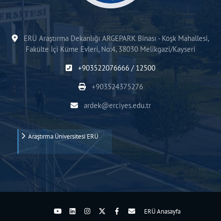
ERÜ Araştırma Dekanlığı ARGEPARK Binası - Köşk Mahallesi,
Fakülte İçi Küme Evleri, No:4, 38030 Melikgazi/Kayseri
+903522076666 / 12500
+903524375276
ardek@erciyes.edu.tr
Araştırma Üniversitesi ERÜ
ERÜ Anasayfa