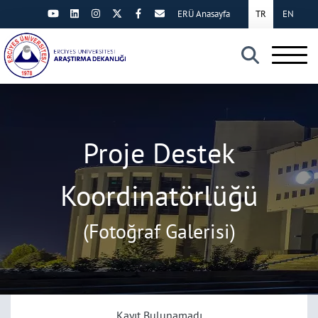
ERÜ Anasayfa
TR
EN
×
Proje Destek
Koordinatörlüğü
(Fotoğraf Galerisi)
Kayıt Bulunamadı