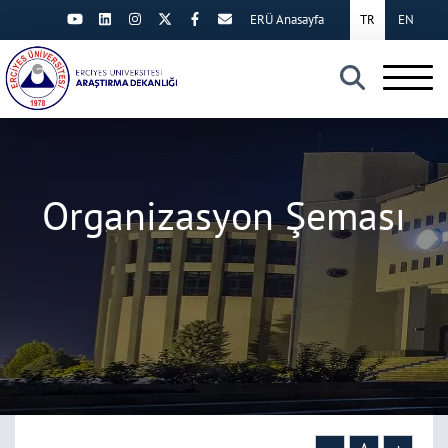
ERÜ Anasayfa
TR
EN
×
Organizasyon Şeması