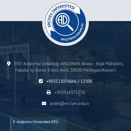
ERÜ Araştırma Dekanlığı ARGEPARK Binası - Köşk Mahallesi,
Fakülte İçi Küme Evleri, No:4, 38030 Melikgazi/Kayseri
+903522076666 / 12500
+903524375276
ardek@erciyes.edu.tr
Araştırma Üniversitesi ERÜ