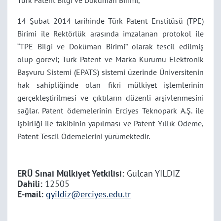
Türk Patent Bilgi ve Doküman Birimi,
14 Şubat 2014 tarihinde Türk Patent Enstitüsü (TPE)
Birimi ile Rektörlük arasında imzalanan protokol ile
“TPE Bilgi ve Doküman Birimi” olarak tescil edilmiş
olup görevi; Türk Patent ve Marka Kurumu Elektronik
Başvuru Sistemi (EPATS) sistemi üzerinde Üniversitenin
hak sahipliğinde olan fikri mülkiyet işlemlerinin
gerçekleştirilmesi ve çıktıların düzenli arşivlenmesini
sağlar. Patent ödemelerinin Erciyes Teknopark A.Ş. ile
işbirliği ile takibinin yapılması ve Patent Yıllık Ödeme,
Patent Tescil Ödemelerini yürümektedir.
ERÜ Sınai Mülkiyet Yetkilisi:
Gülcan YILDIZ
Dahili:
12505
E-mail:
gyildiz@erciyes.edu.tr