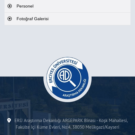
Personel
Fotoğraf Galerisi
ERÜ Araştırma Dekanlığı ARGEPARK Binası - Köşk Mahallesi,
Fakülte İçi Küme Evleri, No:4, 38030 Melikgazi/Kayseri