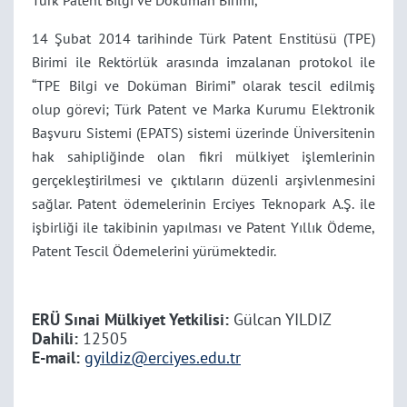
Türk Patent Bilgi ve Doküman Birimi,
14 Şubat 2014 tarihinde Türk Patent Enstitüsü (TPE)
Birimi ile Rektörlük arasında imzalanan protokol ile
“TPE Bilgi ve Doküman Birimi” olarak tescil edilmiş
olup görevi; Türk Patent ve Marka Kurumu Elektronik
Başvuru Sistemi (EPATS) sistemi üzerinde Üniversitenin
hak sahipliğinde olan fikri mülkiyet işlemlerinin
gerçekleştirilmesi ve çıktıların düzenli arşivlenmesini
sağlar. Patent ödemelerinin Erciyes Teknopark A.Ş. ile
işbirliği ile takibinin yapılması ve Patent Yıllık Ödeme,
Patent Tescil Ödemelerini yürümektedir.
ERÜ Sınai Mülkiyet Yetkilisi:
Gülcan YILDIZ
Dahili:
12505
E-mail:
gyildiz@erciyes.edu.tr