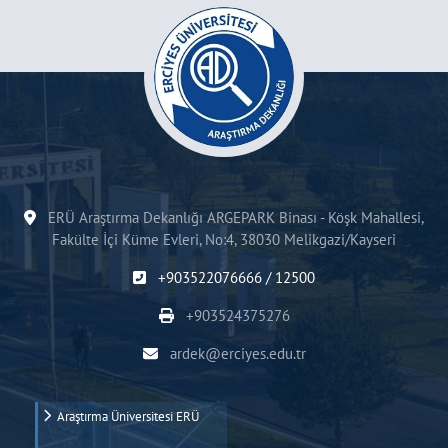
ERÜ Araştırma Dekanlığı ARGEPARK Binası - Köşk Mahallesi,
Fakülte İçi Küme Evleri, No:4, 38030 Melikgazi/Kayseri
+903522076666 / 12500
+903524375276
ardek@erciyes.edu.tr
Araştırma Üniversitesi ERÜ