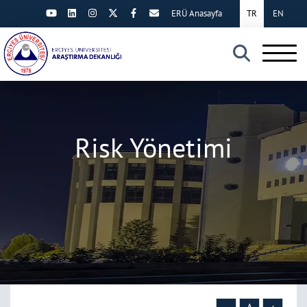
ERÜ Anasayfa
TR
EN
×
Risk Yönetimi