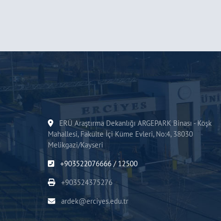
ERÜ Araştırma Dekanlığı ARGEPARK Binası - Köşk
Mahallesi, Fakülte İçi Küme Evleri, No:4, 38030
Melikgazi/Kayseri
+903522076666 / 12500
+903524375276
ardek@erciyes.edu.tr