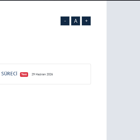
-
A
+
 SÜRECİ
Yeni
29 Haziran 2026