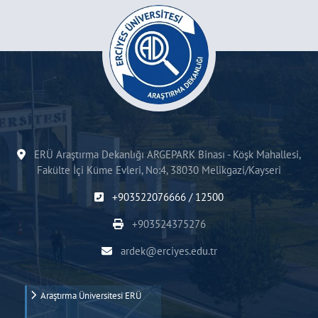
ERÜ Araştırma Dekanlığı ARGEPARK Binası - Köşk Mahallesi,
Fakülte İçi Küme Evleri, No:4, 38030 Melikgazi/Kayseri
+903522076666 / 12500
+903524375276
ardek@erciyes.edu.tr
Araştırma Üniversitesi ERÜ