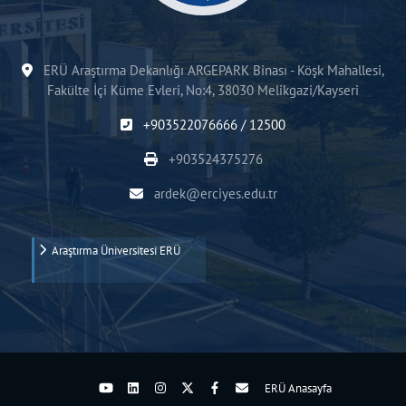
ERÜ Araştırma Dekanlığı ARGEPARK Binası - Köşk Mahallesi,
Fakülte İçi Küme Evleri, No:4, 38030 Melikgazi/Kayseri
+903522076666 / 12500
+903524375276
ardek@erciyes.edu.tr
Araştırma Üniversitesi ERÜ
ERÜ Anasayfa