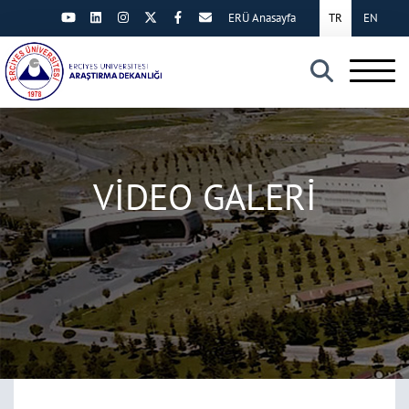
ERÜ Anasayfa
TR
EN
×
VİDEO GALERİ