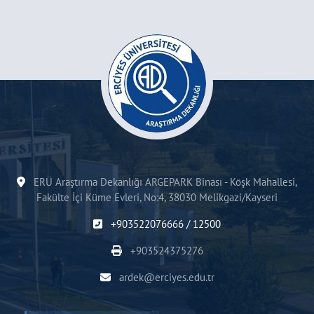
ERÜ Araştırma Dekanlığı ARGEPARK Binası - Köşk Mahallesi,
Fakülte İçi Küme Evleri, No:4, 38030 Melikgazi/Kayseri
+903522076666 / 12500
+903524375276
ardek@erciyes.edu.tr