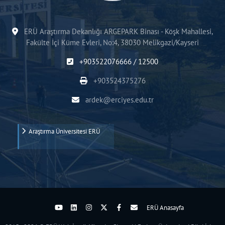
ERÜ Araştırma Dekanlığı ARGEPARK Binası - Köşk Mahallesi,
Fakülte İçi Küme Evleri, No:4, 38030 Melikgazi/Kayseri
+903522076666 / 12500
+903524375276
ardek@erciyes.edu.tr
Araştırma Üniversitesi ERÜ
ERÜ Anasayfa