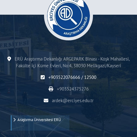
ERÜ Araştırma Dekanlığı ARGEPARK Binası - Köşk Mahallesi,
Fakülte İçi Küme Evleri, No:4, 38030 Melikgazi/Kayseri
+903522076666 / 12500
+903524375276
ardek@erciyes.edu.tr
Araştırma Üniversitesi ERÜ